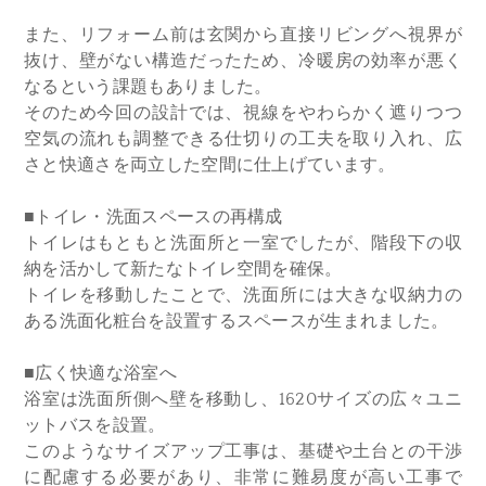
また、リフォーム前は玄関から直接リビングへ視界が
抜け、壁がない構造だったため、冷暖房の効率が悪く
なるという課題もありました。
そのため今回の設計では、視線をやわらかく遮りつつ
空気の流れも調整できる仕切りの工夫を取り入れ、広
さと快適さを両立した空間に仕上げています。
■トイレ・洗面スペースの再構成
トイレはもともと洗面所と一室でしたが、階段下の収
納を活かして新たなトイレ空間を確保。
トイレを移動したことで、洗面所には大きな収納力の
ある洗面化粧台を設置するスペースが生まれました。
■広く快適な浴室へ
浴室は洗面所側へ壁を移動し、1620サイズの広々ユニ
ットバスを設置。
このようなサイズアップ工事は、基礎や土台との干渉
に配慮する必要があり、非常に難易度が高い工事で