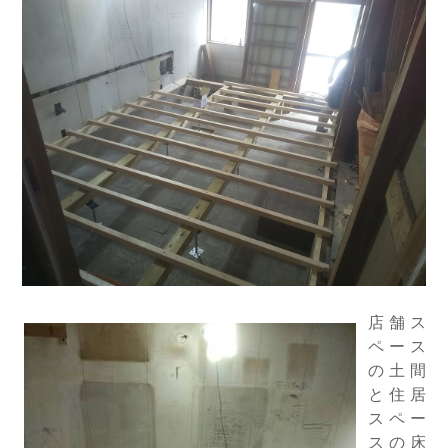
店舗ス
ペース
の土間
と住居
スペー
スの床