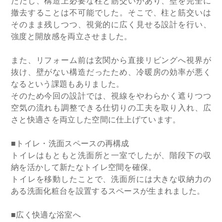
ただし、構造上必要な柱と筋交いがあり、壁を完全に
撤去することは不可能でした。そこで、柱と筋交いは
そのまま残しつつ、視覚的に広く見せる設計を行い、
強度と開放感を両立させました。
また、リフォーム前は玄関から直接リビングへ視界が
抜け、壁がない構造だったため、冷暖房の効率が悪く
なるという課題もありました。
そのため今回の設計では、視線をやわらかく遮りつつ
空気の流れも調整できる仕切りの工夫を取り入れ、広
さと快適さを両立した空間に仕上げています。
■トイレ・洗面スペースの再構成
トイレはもともと洗面所と一室でしたが、階段下の収
納を活かして新たなトイレ空間を確保。
トイレを移動したことで、洗面所には大きな収納力の
ある洗面化粧台を設置するスペースが生まれました。
■広く快適な浴室へ